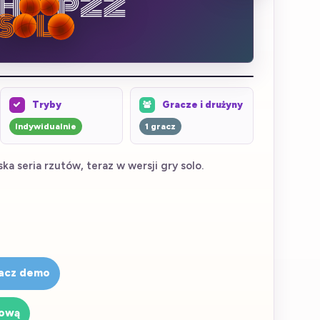
Tryby
Gracze i drużyny
Indywidualnie
1 gracz
ka seria rzutów, teraz w wersji gry solo.
acz demo
sową