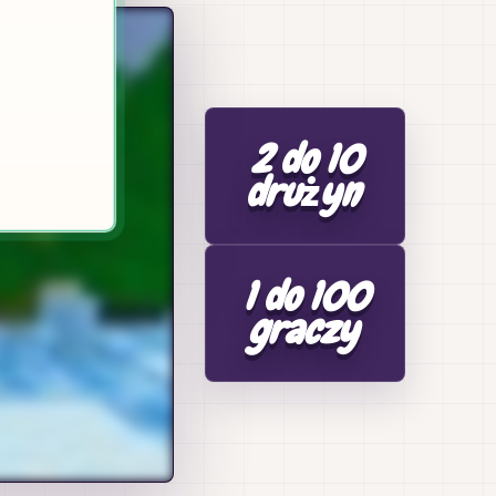
2 do 10
drużyn
1 do 100
graczy