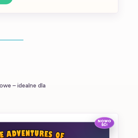
owe – idealne dla
NOWO
ŚĆ!