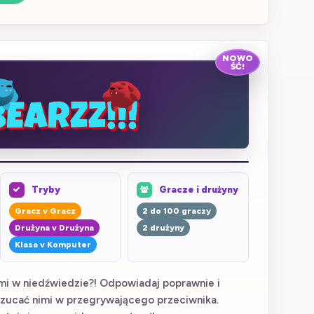
NOWO
ŚĆ!
Tryby
Gracze i drużyny
Gracz v Gracz
2 do 100 graczy
Drużyna v Drużyna
2 drużyny
Klasa v Komputer
mi w niedźwiedzie?! Odpowiadaj poprawnie i
zucać nimi w przegrywającego przeciwnika.