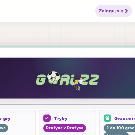
Zaloguj się
quizy dzięki
tóre uczniow
pokochają
p gry
Tryby
Gracze i
owa
Drużyna v Drużyna
2 do 100 grac