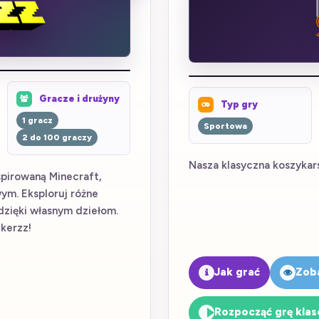
Gracze i drużyny
Typ gry
1 gracz
Sportowa
2 do 100 graczy
Nasza klasyczna koszykars
spirowaną Minecraft,
ym. Eksploruj różne
dzięki własnym dziełom.
kerzz!
Jak grać
Zob
Rozpocząć grę kla