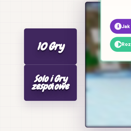
Jak
10 Gry
Roz
Solo i Gry
zespołowe