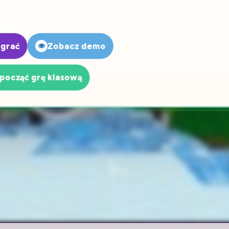
 grać
Zobacz demo
począć grę klasową