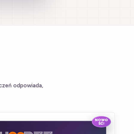
uczeń odpowiada,
NOWO
ŚĆ!