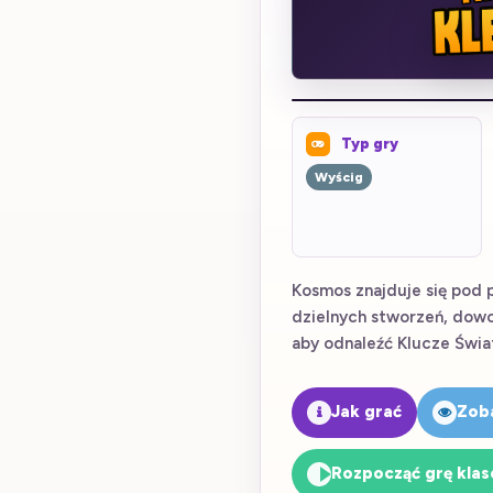
Typ gry
Wyścig
Kosmos znajduje się pod
dzielnych stworzeń, dowod
aby odnaleźć Klucze Świa
Jak grać
Zob
Rozpocząć grę kla