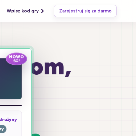
Wpisz kod gry
Zarejestruj się za darmo
 grom,
NOWO
ŚĆ!
ie
 drużyny
zy