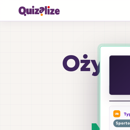
Ożyw 
k
Ty
Sport