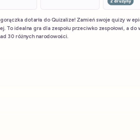
e gry Quiza
2 drużyny
a gorączka dotarła do Quizalize! Zamień swoje quizy w ep
ź każdy sprawdzian jako klasyczny quiz albo
nej. To idealna gra dla zespołu przeciwko zespołowi, a do
zapomniane przeżycie dzięki naszemu zesta
ad 30 różnych narodowości.
owych gier klasowych – bez instalacji, bez
sprzętu.
4
2-10
Więcej nowych trybów
Drużyna
gry
Zarejestruj się za darmo