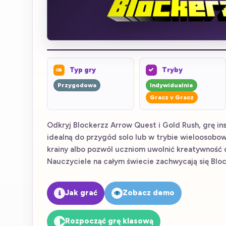
Typ gry
Tryby
Przygodowa
Indywidualnie
Gracz v Gracz
Odkryj Blockerzz Arrow Quest i Gold Rush, grę in
idealną do przygód solo lub w trybie wieloosobow
krainy albo pozwól uczniom uwolnić kreatywność 
Nauczyciele na całym świecie zachwycają się Bloc
Jak grać
Zobacz demo
Rozpocząć grę klasową