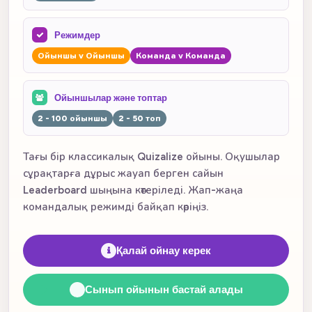
Режимдер
Ойыншы v Ойыншы
Команда v Команда
Ойыншылар және топтар
2 - 100 ойыншы
2 - 50 топ
Тағы бір классикалық Quizalize ойыны. Оқушылар
сұрақтарға дұрыс жауап берген сайын
Leaderboard шыңына көтеріледі. Жап-жаңа
командалық режимді байқап көріңіз.
Қалай ойнау керек
Сынып ойынын бастай алады