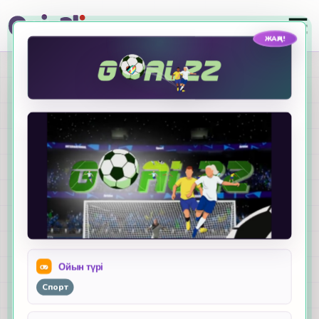
ЖАҢА!
Викториналарды
студенттер
ұнататын
ойындармен
жандандырыңыз
Жаңа Quizalize
ойындары
Ойын түрі
Спорт
Әр бағалауды классикалық викторина ретінде