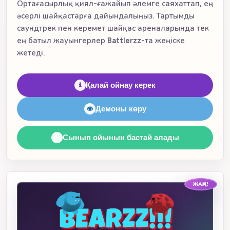
Ортағасырлық қиял-ғажайып әлемге саяхаттап, ең
әсерлі шайқастарға дайындалыңыз. Тартымды
саундтрек пен керемет шайқас ареналарында тек
ең батыл жауынгерлер Battlerzz-та жеңіске
жетеді.
Қалай ойнау керек
Демоны көру
Сынып ойынын бастай алады
ЖАҢА!