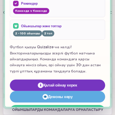
Режимдер
ұсыныңыз немесе оны браузерге негізделген
сынып ойындары жинағымыз арқылы ұмытылмас
Команда v Команда
тәжірибеге айналдырыңыз — орнатудың,
қосымша жабдықтың қажеті жоқ.
Ойыншылар және топтар
2 - 100 ойыншы
2 топ
10
Футбол қызуы Quizalize-ке келді!
Ойындар
Викториналарыңызды әсерлі футбол матчына
айналдырыңыз. Команда командаға қарсы
4
ойнауға мінсіз ойын, әрі ойнау үшін 30-дан астам
Тағы жаңа ойын режимдері
түрлі ұлттық құраманы таңдауға болады.
2-10
Қалай ойнау керек
Топтық
Демоны көру
100
ОЙЫНШЫЛАРДЫ КОМАНДАЛАРҒА ОРНАЛАСТЫРУ
Сынып ойынын бастай алады