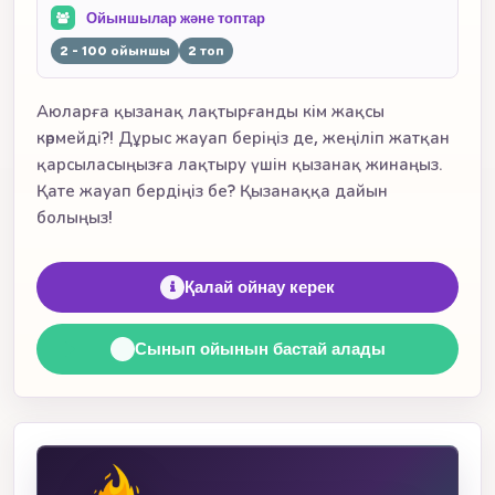
Ойыншылар және топтар
2 - 100 ойыншы
2 топ
Аюларға қызанақ лақтырғанды кім жақсы
көрмейді?! Дұрыс жауап беріңіз де, жеңіліп жатқан
қарсыласыңызға лақтыру үшін қызанақ жинаңыз.
Қате жауап бердіңіз бе? Қызанаққа дайын
болыңыз!
Қалай ойнау керек
Сынып ойынын бастай алады