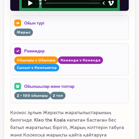
Ойын түрі
Жарыс
Режимдер
Ойыншы v Ойыншы
Команда v Команда
Сынып v Компьютер
Ойыншылар және топтар
2 - 100 ойыншы
2 топ
Космос зұлым Жерасты жаратылыстарының
билігінде. Kleo the Koala капитан бастаған бес
батыл жаратылыс бірігіп, Жарық кілттерін табуға
және Космосқа жарықты қайта қайтаруға