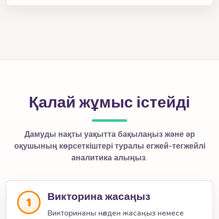
Қалай жұмыс істейді
Дамуды нақты уақытта бақылаңыз және әр
оқушының көрсеткіштері туралы егжей-тегжейлі
аналитика алыңыз.
Викторина жасаңыз
1
Викторинаны нөлден жасаңыз немесе