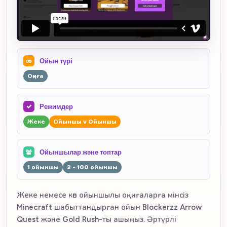
Ойын түрі
Оқиға
Режимдер
Жеке
Ойыншы v Ойыншы
Ойыншылар және топтар
1 ойыншы
2 - 100 ойыншы
Жеке немесе көп ойыншылы оқиғаларға мінсіз
Minecraft шабыттандырған ойын Blockerzz Arrow
Quest және Gold Rush-ты ашыңыз. Әртүрлі