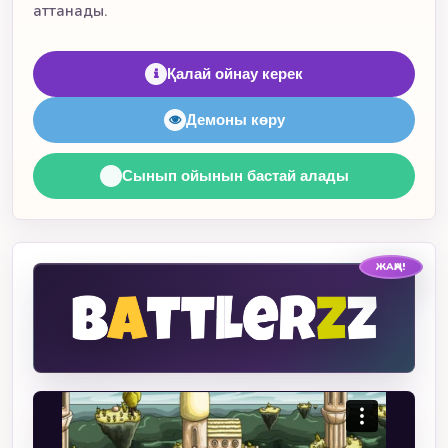
аттанады.
Қалай ойнау керек
Демоны көру
Сынып ойынын бастай алады
ЖАҢА!