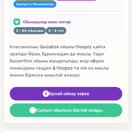
Сынып v Компьютер
Ойыншылар және топтар
2 - 60 ойыншы
2 - 6 топ
Классикалық Quizalize ойыны Hoopzz қайта
оралды-бірақ бұрынғыдан да жақсы. Үздік
баскетбол ойыны жаңартылды; енді көбірек
команданы таңдап & Hoopzz-та кім ең мықты
екенін біржола анықтай аласыз.
Қалай ойнау керек
Сынып ойынын бастай алады