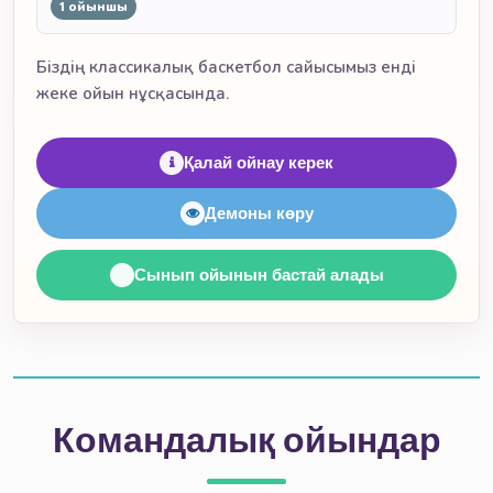
1 ойыншы
Біздің классикалық баскетбол сайысымыз енді
жеке ойын нұсқасында.
Қалай ойнау керек
Демоны көру
Сынып ойынын бастай алады
Командалық ойындар