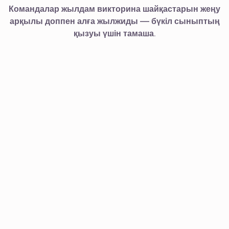
Командалар жылдам викторина шайқастарын жеңу
арқылы доппен алға жылжиды — бүкіл сыныптың
қызуы үшін тамаша.