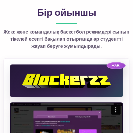
Бір ойыншы
Жеке және командалық баскетбол режимдері сынып
тікелей есепті бақылап отырғанда әр студентті
жауап беруге жұмылдырады.
ЖАҢА!