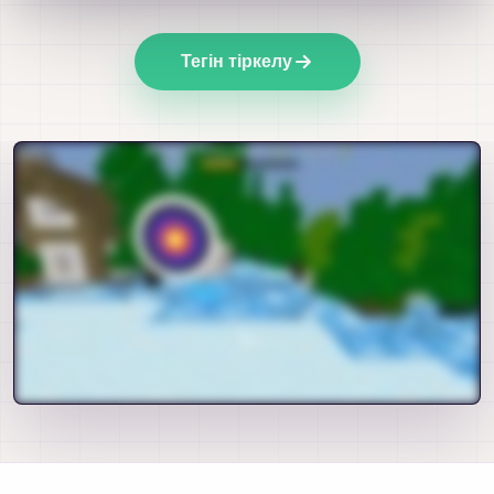
Тегін тіркелу