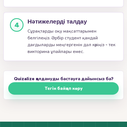
Нәтижелерді талдау
4
Сұрақтарды оқу мақсаттарымен
белгілеңіз. Әрбір студент қандай
дағдыларды меңгергенін дәл көріңіз - тек
викторина ұпайлары емес.
Quizalize қолдануды бастауға дайынсыз ба?
Тегін байқап көру