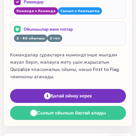
Режимдер
Команда v Команда
Сынып v Компьютер
Ойыншылар және топтар
2 - 60 ойыншы
2 топ
Командалар сұрақтарға мүмкіндігінше жылдам
жауап беріп, жалауға жету үшін жарысатын
Quizalize классикалық ойыны, нағыз First to Flag
чемпионы атанады.
Қалай ойнау керек
Сынып ойынын бастай алады