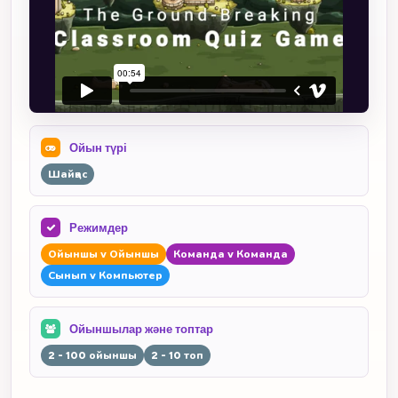
Ойын түрі
Шайқас
Режимдер
Ойыншы v Ойыншы
Команда v Команда
Сынып v Компьютер
Ойыншылар және топтар
2 - 100 ойыншы
2 - 10 топ