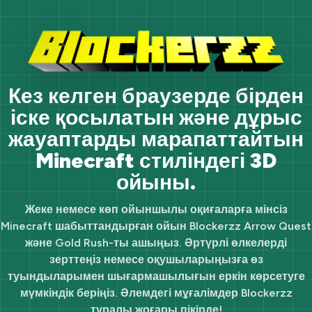
Кез келген браузерде бірден
іске қосылатын және дұрыс
жауаптарды марапаттайтын
Minecraft стиліндегі 3D
ойыны.
Жеке немесе көп ойыншылы оқиғаларға мінсіз
Minecraft шабыттандырған ойын Blockerzz Arrow Quest
және Gold Rush-ты ашыңыз. Әртүрлі өлкелерді
зерттеңіз немесе оқушыларыңызға өз
туындыларымен шығармашылығын еркін көрсетуге
мүмкіндік беріңіз. Әлемдегі мұғалімдер Blockerzz
туралы жоғары пікірде!