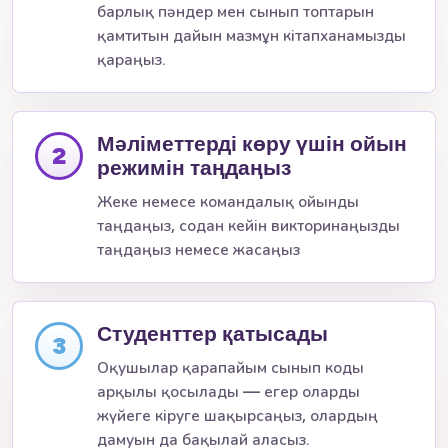
барлық пәндер мен сынып топтарын
қамтитын дайын мазмұн кітапханамызды
қараңыз.
Мәліметтерді көру үшін ойын
2
режимін таңдаңыз
Жеке немесе командалық ойынды
таңдаңыз, содан кейін викторинаңызды
таңдаңыз немесе жасаңыз
Студенттер қатысады
3
Оқушылар қарапайым сынып коды
арқылы қосылады — егер оларды
жүйеге кіруге шақырсаңыз, олардың
дамуын да бақылай аласыз.