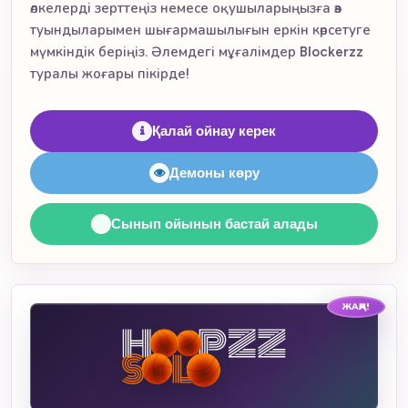
өлкелерді зерттеңіз немесе оқушыларыңызға өз
туындыларымен шығармашылығын еркін көрсетуге
мүмкіндік беріңіз. Әлемдегі мұғалімдер Blockerzz
туралы жоғары пікірде!
Қалай ойнау керек
Демоны көру
Сынып ойынын бастай алады
ЖАҢА!