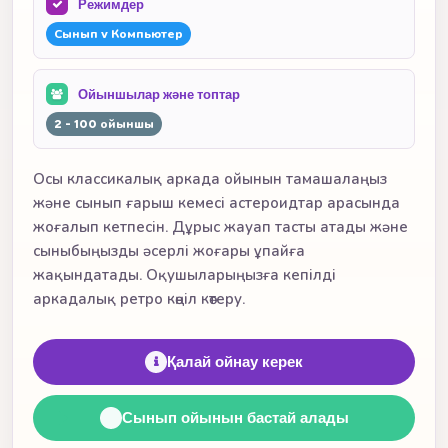
Режимдер
Сынып v Компьютер
Ойыншылар және топтар
2 - 100 ойыншы
Осы классикалық аркада ойынын тамашалаңыз
және сынып ғарыш кемесі астероидтар арасында
жоғалып кетпесін. Дұрыс жауап тасты атады және
сыныбыңызды әсерлі жоғары ұпайға
жақындатады. Оқушыларыңызға кепілді
аркадалық ретро көңіл көтеру.
Қалай ойнау керек
Сынып ойынын бастай алады