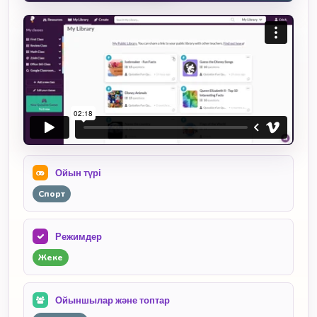
Ойын түрі
Спорт
Режимдер
Жеке
Ойыншылар және топтар