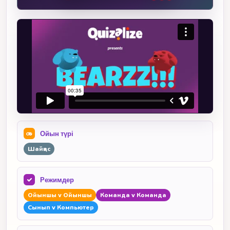
Ойын түрі
Шайқас
Режимдер
Ойыншы v Ойыншы
Команда v Команда
Сынып v Компьютер