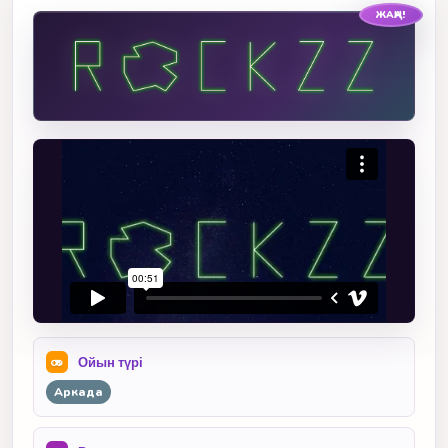
ЖАҢА!
Ойын түрі
Аркада