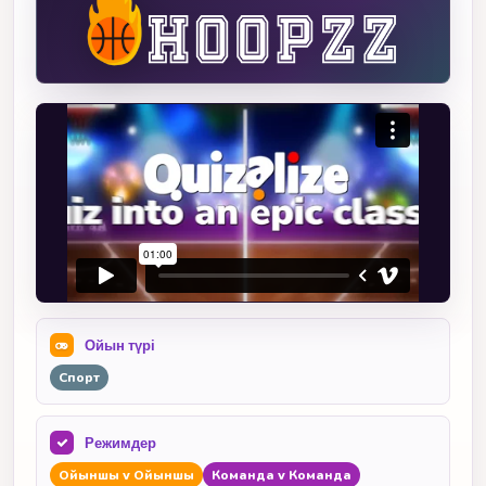
Ойын түрі
Спорт
Режимдер
Ойыншы v Ойыншы
Команда v Команда