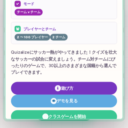
モード
チーム v チーム
10
ゲーム
プレイヤーとチーム
4
2 〜 100 プレイヤー
2 チーム
さらに新しいゲームモード
Quizalizeにサッカー熱がやってきました！クイズを壮大
なサッカーの試合に変えましょう。チーム対チームにぴ
2-10
ったりのゲームで、30以上のさまざまな国籍から選んで
チーム
プレイできます。
100
遊び方
プレイヤーをチームに分ける
デモを見る
無料で登録
クラスゲームを開始