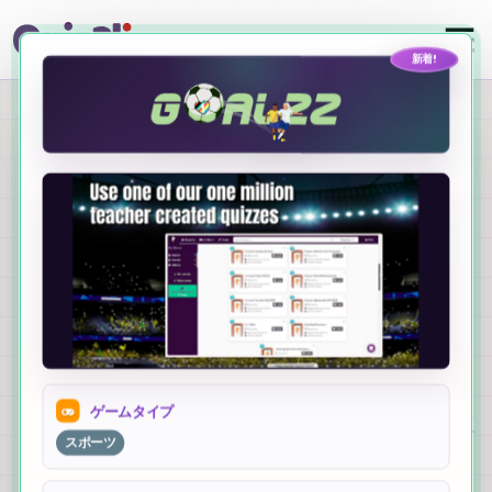
新着!
生徒が大好きなゲー
ムでクイズに命を吹
き込む
新しい Quizalize ゲー
ム
あらゆる評価を、定番のクイズとして実施すること
ゲームタイプ
も、ブラウザベースの教室向けゲームスイートで忘
スポーツ
れられない体験に変えることもできます。インスト
ールも追加のハードウェアも不要です。