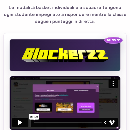
Le modalità basket individuali e a squadre tengono
ogni studente impegnato a rispondere mentre la classe
segue i punteggi in diretta.
NUOVO!