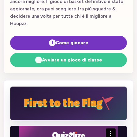
ancora migliore. Il gioco di basket definitivo è stato
aggiornato; ora puoi scegliere tra più squadre &
decidere una volta per tutte chi è il migliore a
Hoopzz.
Come giocare
Avviare un gioco di classe