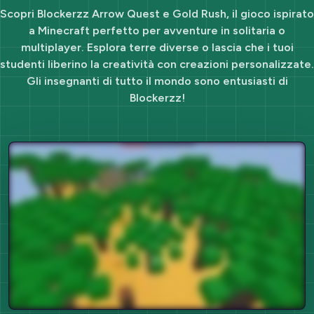
Scopri Blockerzz Arrow Quest e Gold Rush, il gioco ispirato
a Minecraft perfetto per avventure in solitaria o
multiplayer. Esplora terre diverse o lascia che i tuoi
studenti liberino la creatività con creazioni personalizzate.
Gli insegnanti di tutto il mondo sono entusiasti di
Blockerzz!