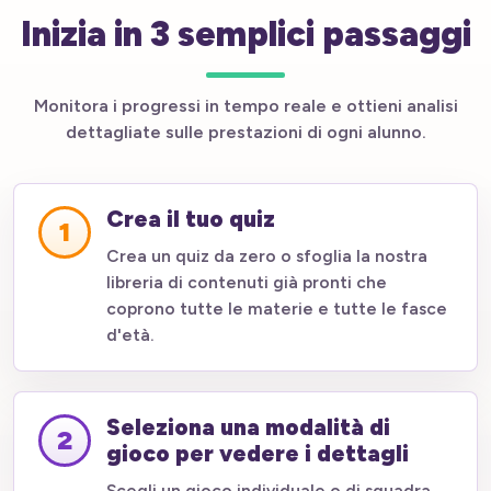
Inizia in 3 semplici passaggi
Monitora i progressi in tempo reale e ottieni analisi
dettagliate sulle prestazioni di ogni alunno.
Crea il tuo quiz
1
Crea un quiz da zero o sfoglia la nostra
libreria di contenuti già pronti che
coprono tutte le materie e tutte le fasce
d'età.
Seleziona una modalità di
2
gioco per vedere i dettagli
Scegli un gioco individuale o di squadra,