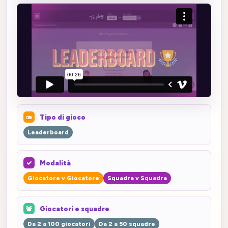
Tipo di gioco
Leaderboard
Modalità
Giocatore v Giocatore
Squadra v Squadra
Giocatori e squadre
Da 2 a 100 giocatori
Da 2 a 50 squadre