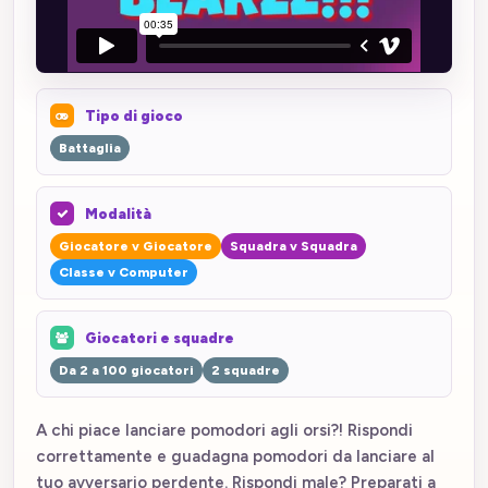
Tipo di gioco
Battaglia
Modalità
Giocatore v Giocatore
Squadra v Squadra
Classe v Computer
Giocatori e squadre
Da 2 a 100 giocatori
2 squadre
A chi piace lanciare pomodori agli orsi?! Rispondi
correttamente e guadagna pomodori da lanciare al
tuo avversario perdente. Rispondi male? Preparati a