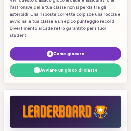
Vivi questo classico gioco arcade e assicurati che
l'astronave della tua classe non si perda tra gli
asteroidi. Una risposta corretta colpisce una roccia e
avvicina la tua classe a un epico punteggio record.
Divertimento arcade rétro garantito per i tuoi
studenti.
Come giocare
Avviare un gioco di classe