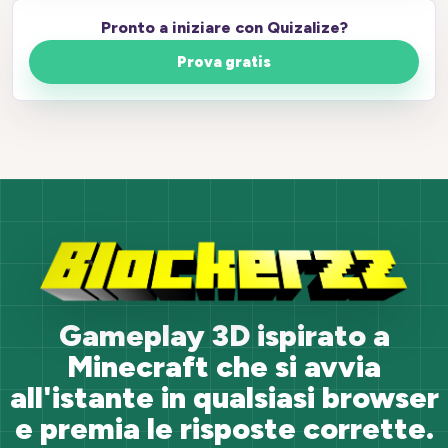
Pronto a iniziare con Quizalize?
Prova gratis
Gameplay 3D ispirato a
Minecraft che si avvia
all'istante in qualsiasi browser
e premia le risposte corrette.