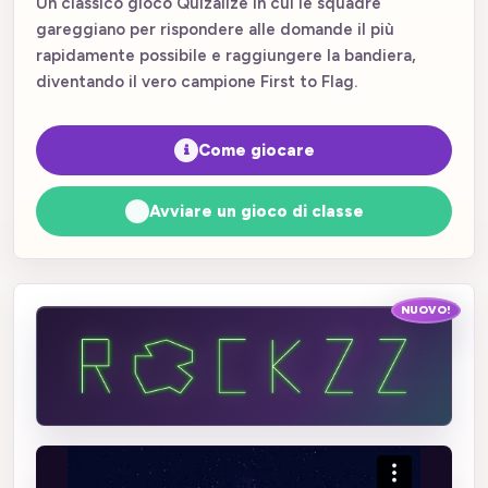
Un classico gioco Quizalize in cui le squadre
gareggiano per rispondere alle domande il più
rapidamente possibile e raggiungere la bandiera,
diventando il vero campione First to Flag.
Come giocare
Avviare un gioco di classe
NUOVO!