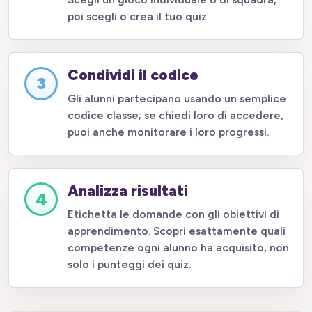
poi scegli o crea il tuo quiz
Condividi il codice
3
Gli alunni partecipano usando un semplice
codice classe; se chiedi loro di accedere,
puoi anche monitorare i loro progressi.
Analizza risultati
4
Etichetta le domande con gli obiettivi di
apprendimento. Scopri esattamente quali
competenze ogni alunno ha acquisito, non
solo i punteggi dei quiz.