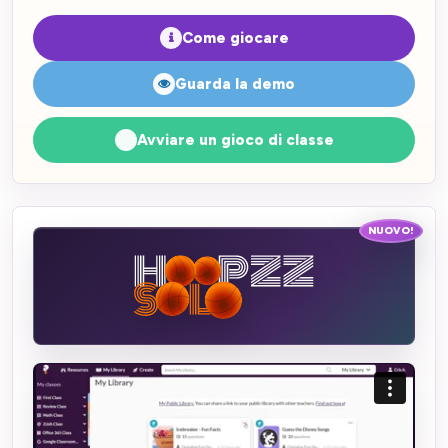
Come giocare
Guarda la demo
Avviare un gioco di classe
NUOVO!