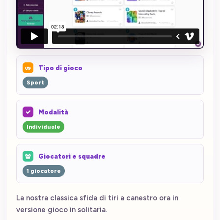
Tipo di gioco
Sport
Modalità
Individuale
Giocatori e squadre
1 giocatore
La nostra classica sfida di tiri a canestro ora in
versione gioco in solitaria.