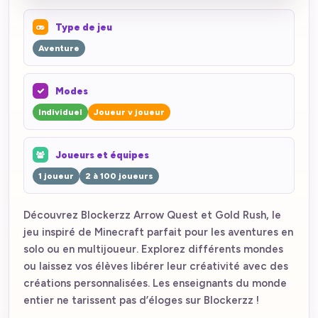
Type de jeu
Aventure
Modes
Individuel
Joueur v joueur
Joueurs et équipes
1 joueur
2 à 100 joueurs
Découvrez Blockerzz Arrow Quest et Gold Rush, le
jeu inspiré de Minecraft parfait pour les aventures en
solo ou en multijoueur. Explorez différents mondes
ou laissez vos élèves libérer leur créativité avec des
créations personnalisées. Les enseignants du monde
entier ne tarissent pas d’éloges sur Blockerzz !