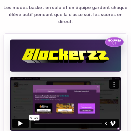
Les modes basket en solo et en équipe gardent chaque
élève actif pendant que la classe suit les scores en
direct.
NOUVEA
U !