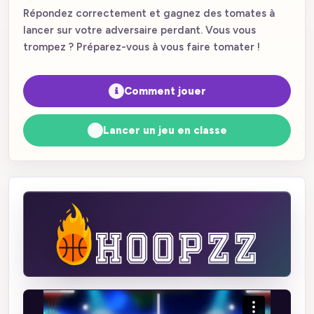
Répondez correctement et gagnez des tomates à
lancer sur votre adversaire perdant. Vous vous
trompez ? Préparez-vous à vous faire tomater !
Comment jouer
Lancer un jeu en classe