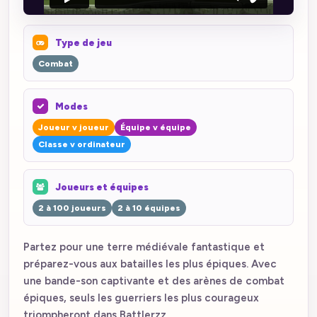
Type de jeu
Combat
Modes
Joueur v joueur
Équipe v équipe
Classe v ordinateur
Joueurs et équipes
2 à 100 joueurs
2 à 10 équipes
Partez pour une terre médiévale fantastique et
préparez-vous aux batailles les plus épiques. Avec
une bande-son captivante et des arènes de combat
épiques, seuls les guerriers les plus courageux
triompheront dans Battlerzz.