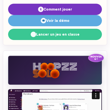
Comment jouer
Voir la démo
Lancer un jeu en classe
NOUVEA
U !