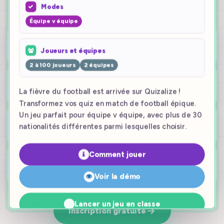
supplémentaire.
Modes
Équipe v équipe
10
Joueurs et équipes
Jeux
2 à 100 joueurs
2 équipes
4
La fièvre du football est arrivée sur Quizalize !
De nouveaux modes de jeu
Transformez vos quiz en match de football épique.
Un jeu parfait pour équipe v équipe, avec plus de 30
2-10
nationalités différentes parmi lesquelles choisir.
Équipe
Comment jouer
100
RÉPARTIR LES JOUEURS EN ÉQUIPES
Voir la démo
Lancer un jeu en classe
Inscription gratuite