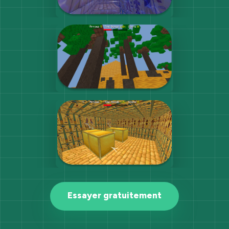
Essayer gratuitement