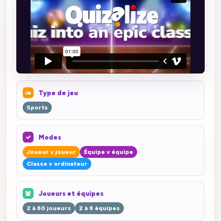
Type de jeu
Sports
Modes
Joueur v joueur
Équipe v équipe
Classe v ordinateur
Joueurs et équipes
2 à 60 joueurs
2 à 6 équipes