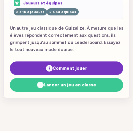
Joueurs et équipes
2 à 100 joueurs
2 à 50 équipes
Un autre jeu classique de Quizalize. À mesure que les
élèves répondent correctement aux questions, ils
grimpent jusqu’au sommet du Leaderboard. Essayez
le tout nouveau mode équipe.
Comment jouer
Lancer un jeu en classe