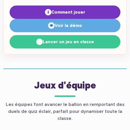
Comment jouer
Voir la démo
Lancer un jeu en classe
Jeux d'équipe
Les équipes font avancer le ballon en remportant des
duels de quiz éclair, parfait pour dynamiser toute la
classe.