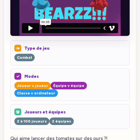
Type de jeu
Combat
Modes
Joueur v joueur
Équipe v équipe
Classe v ordinateur
Joueurs et équipes
2 à 100 joueurs
2 équipes
Qui aime lancer des tomates sur des ours ?!